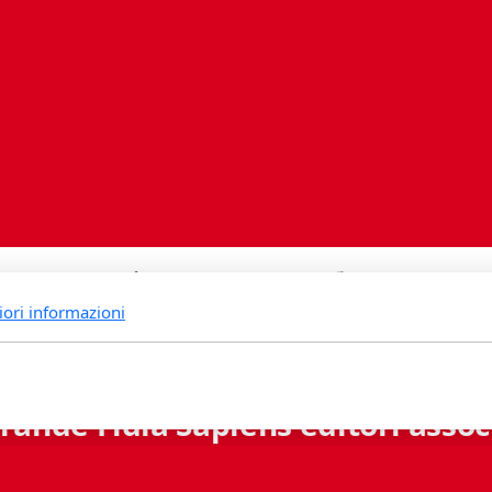
iori informazioni
rande Fidia Sapiens editori associ
Via B. Lambertenghi 5 - 6900 Lugano