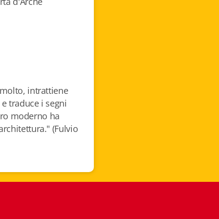
rta d'Arche
molto, intrattiene
e traduce i segni
nsiero moderno ha
rchitettura." (Fulvio