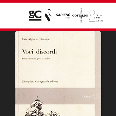
Giampiero Casagrande editore