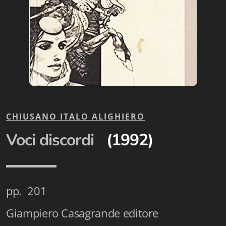
Biblioteca letteraria Nord-Sud
Attualità & Studi
Collana di Lugano
Cymbae
Dibattiti & Documenti
CHIUSANO ITALO ALIGHIERO
EJO- European Journalism Observatory
Voci discordi
(1992)
Facsimili
Immagini & Arte
pp. 201
Incontro con
Giampiero Casagrande editore
iQuaderni - fondazioneculturalecollinadoro