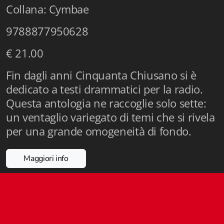
Collana: Cymbae
Istituzioni - Società - Cittadini
9788877950628
Jus Helveticum
€ 21.00
Libella
Fin dagli anni Cinquanta Chiusano si è
Maestri della Pietra
dedicato a testi drammatici per la radio.
Oltre le frontiere
Questa antologia ne raccoglie solo sette:
un ventaglio variegato di temi che si rivela
Storia
per una grande omogeneità di fondo.
Spyra
Maggiori info
Testi scolastici
Varia
Fidia edizioni d'arte