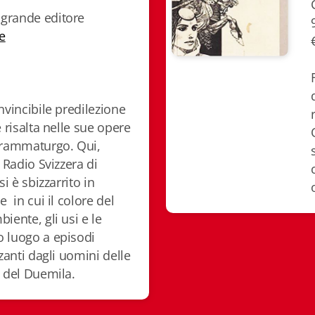
grande editore
e
nvincibile predilezione
e risalta nelle sue opere
drammaturgo. Qui,
a Radio Svizzera di
si è sbizzarrito in
e in cui il colore del
iente, gli usi e le
 luogo a episodi
zzanti dagli uomini delle
i del Duemila.