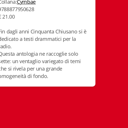
Collana:
Cymbae
9788877950628
€ 21.00
Fin dagli anni Cinquanta Chiusano si è
dedicato a testi drammatici per la
radio.
Questa antologia ne raccoglie solo
sette: un ventaglio variegato di temi
che si rivela per una grande
omogeneità di fondo.