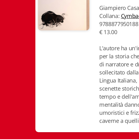
Giampiero Casa
Collana:
Cymba
9788877950188
€ 13.00
L'autore ha un'i
per la storia ch
di narratore e 
sollecitato dall
Lingua Italiana, 
scenette storich
tempo e dell'amb
mentalità danno
umoristici e fri
caverne a quell