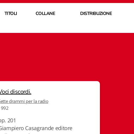
TITOLI
COLLANE
DISTRIBUZIONE
Voci discordi.
Sette drammi per la radio
1992
pp. 201
Giampiero Casagrande editore