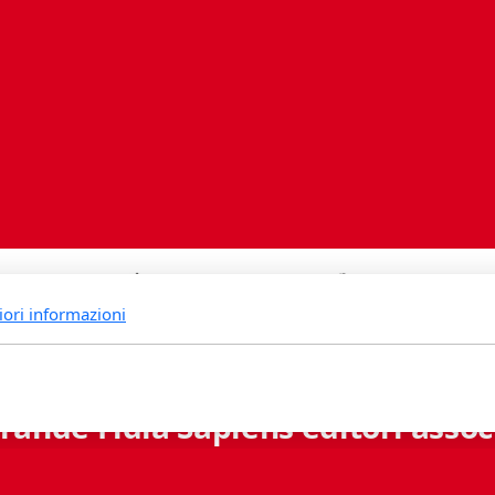
iori informazioni
rande Fidia Sapiens editori associ
Via B. Lambertenghi 5 - 6900 Lugano