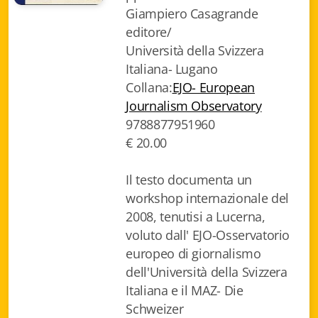
Giampiero Casagrande
Biblioteca letteraria Nord-Sud
editore/
Attualità & Studi
Università della Svizzera
Italiana- Lugano
Collana di Lugano
Collana:
EJO- European
Journalism Observatory
Cymbae
9788877951960
€ 20.00
Dibattiti & Documenti
EJO- European Journalism Observatory
Il testo documenta un
workshop internazionale del
Facsimili
2008, tenutisi a Lucerna,
voluto dall' EJO-Osservatorio
Immagini & Arte
europeo di giornalismo
Incontro con
dell'Università della Svizzera
Italiana e il MAZ- Die
iQuaderni - fondazioneculturalecollinadoro
Schweizer