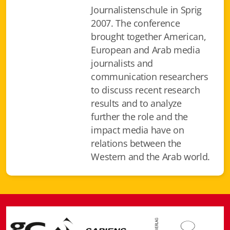
Journalistenschule in Sprig
Gottardo edizioni
2007. The conference
brought together American,
Gottardo ed. Scrittori svizzeri
European and Arab media
Gottardo ed. Tempi moderni
journalists and
communication researchers
Gottardo ed. I cristalli
to discuss recent research
results and to analyze
Giulio Topi editore
further the role and the
impact media have on
La Toppa
relations between the
Western and the Arab world.
I Facsimili
Contatti