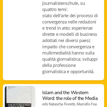
Journalistenschule, su
Istituzioni - Società - Cittadini
quattro temi:
Jus Helveticum
stato dell'arte dei processi di
convergenza nelle redazioni
Libella
e trend in atto; esperienze
dirette e modelli di business
Maestri della Pietra
adottati nei diversi paesi;
Oltre le frontiere
impatto che convergenza e
multimedialità hanno sulla
Storia
qualità giornalistica; sviluppi
della professione
Spyra
giornalistica e opportunità.
Testi scolastici
Varia
Islam and the Western
Word: the role of the Media
Fidia edizioni d'arte
eds Natascha Fioretti, Marcello Foa