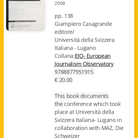
2008
Fidia Architettura
pp. 138
Fidia. Artisti
Giampiero Casagrande
editore/
Fidia. Artisti dei laghi. Itinerari europei
Università della Svizzera
Fidia. Atti e Documenti
Italiana - Lugano
Collana:
EJO- European
Fidia. Max Museo Chiasso
Journalism Observatory
9788877951915
Fidia. Panoramas - Forces Vives par Jean Petit
€ 20.00
Sapiens edizioni
This book documents
the
conference which took
Architettura & Arte
place at Università della
Attualità & Studi
Svizzera Italiana- Lugano in
collaboration with MAZ, Die
Tesi universitarie
Schweizer