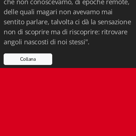
che non conoscevamo, di epoche remote,
Istituzioni - Società - Cittadini
delle quali magari non avevamo mai
Jus Helveticum
sentito parlare, talvolta ci dà la sensazione
non di scoprire ma di riscoprire: ritrovare
Libella
angoli nascosti di noi stessi".
Maestri della Pietra
Oltre le frontiere
Collana
Storia
Spyra
Testi scolastici
Varia
Fidia edizioni d'arte