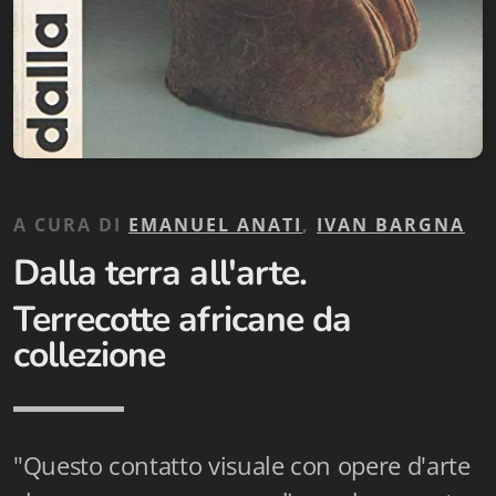
Biblioteca letteraria Nord-Sud
Attualità & Studi
Collana di Lugano
Cymbae
Dibattiti & Documenti
A CURA DI
EMANUEL ANATI
,
IVAN BARGNA
Dalla terra all'arte.
EJO- European Journalism Observatory
Terrecotte africane da
Facsimili
collezione
Immagini & Arte
Incontro con
"Questo contatto visuale con opere d'arte
iQuaderni - fondazioneculturalecollinadoro