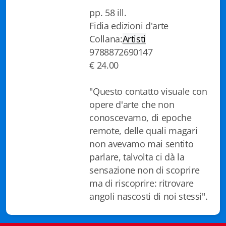
pp. 58 ill.
Biblioteca letteraria Nord-Sud
Fidia edizioni d'arte
Attualità & Studi
Collana:
Artisti
9788872690147
Collana di Lugano
€ 24.00
Cymbae
"Questo contatto visuale con
Dibattiti & Documenti
opere d'arte che non
conoscevamo, di epoche
EJO- European Journalism Observatory
remote, delle quali magari
non avevamo mai sentito
Facsimili
parlare, talvolta ci dà la
Immagini & Arte
sensazione non di scoprire
ma di riscoprire: ritrovare
Incontro con
angoli nascosti di noi stessi".
iQuaderni - fondazioneculturalecollinadoro