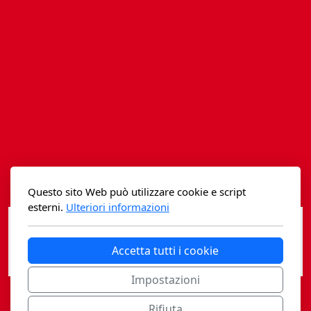
Istituzioni - Società - Cittadini
Jus Helveticum
Libella
Maestri della Pietra
Oltre le frontiere
Storia
Questo sito Web può utilizzare cookie e script
Spyra
esterni.
Ulteriori informazioni
Testi scolastici
Accetta tutti i cookie
Varia
Impostazioni
Fidia edizioni d'arte
Rifiuta