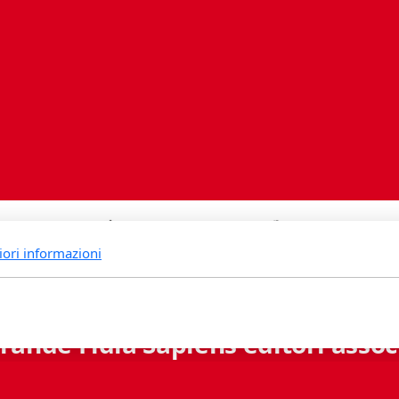
iori informazioni
rande Fidia Sapiens editori associ
Via B. Lambertenghi 5 - 6900 Lugano