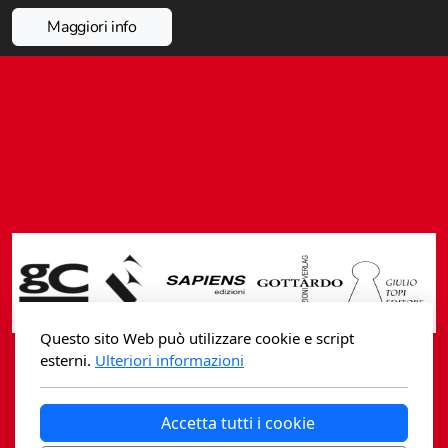
Fidia Architettura
Maggiori info
Fidia. Artisti
Fidia. Artisti dei laghi. Itinerari europei
Fidia. Atti e Documenti
Fidia. Max Museo Chiasso
Fidia. Panoramas - Forces Vives par Jean Petit
Sapiens edizioni
Architettura & Arte
Questo sito Web può utilizzare cookie e script
esterni.
Ulteriori informazioni
Attualità & Studi
Casagrande Fidia Sapiens
Accetta tutti i cookie
Tesi universitarie
editori associati sa