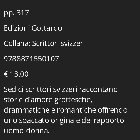
Istituzioni - Società - Cittadini
pp. 317
Jus Helveticum
Edizioni Gottardo
Libella
Collana: Scrittori svizzeri
Maestri della Pietra
9788871550107
Oltre le frontiere
€ 13.00
Storia
Sedici scrittori svizzeri raccontano
Spyra
storie d'amore grottesche,
Testi scolastici
drammatiche e romantiche offrendo
Varia
uno spaccato originale del
rapporto
uomo-donna.
Fidia edizioni d'arte