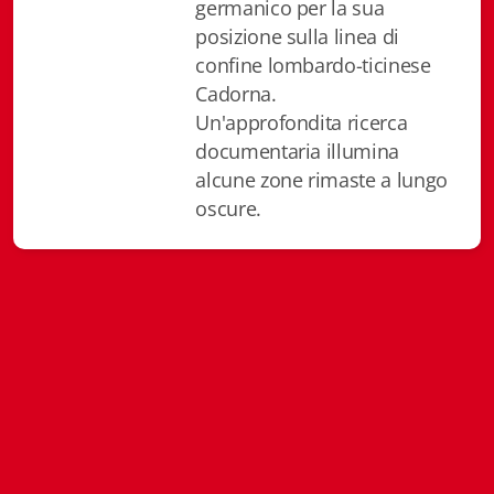
germanico per la sua
Istituzioni - Società - Cittadini
posizione sulla linea di
confine lombardo-ticinese
Jus Helveticum
Cadorna.
Libella
Un'approfondita ricerca
documentaria illumina
Maestri della Pietra
alcune zone rimaste a lungo
oscure.
Oltre le frontiere
Storia
Spyra
Testi scolastici
Varia
Fidia edizioni d'arte