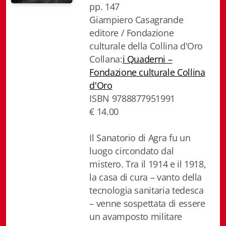
pp. 147
Biblioteca letteraria Nord-Sud
Giampiero Casagrande
editore / Fondazione
Attualità & Studi
culturale della Collina d'Oro
Collana di Lugano
Collana:
i Quaderni –
Fondazione culturale Collina
Cymbae
d'Oro
ISBN 9788877951991
Dibattiti & Documenti
€ 14.00
EJO- European Journalism Observatory
Il Sanatorio di Agra fu un
Facsimili
luogo circondato dal
mistero. Tra il 1914 e il 1918,
Immagini & Arte
la casa di cura – vanto della
tecnologia sanitaria tedesca
Incontro con
– venne sospettata di essere
iQuaderni - fondazioneculturalecollinadoro
un avamposto militare