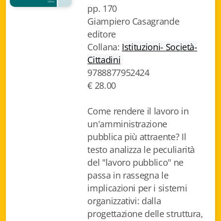
pp. 170
Biblioteca letteraria Nord-Sud
Giampiero Casagrande
editore
Attualità & Studi
Collana:
Istituzioni- Società-
Collana di Lugano
Cittadini
9788877952424
Cymbae
€ 28.00
Dibattiti & Documenti
Come rendere il lavoro in
EJO- European Journalism Observatory
un'amministrazione
pubblica più attraente? Il
Facsimili
testo analizza le peculiarità
del "lavoro pubblico" ne
Immagini & Arte
passa in rassegna le
Incontro con
implicazioni per i sistemi
organizzativi: dalla
iQuaderni - fondazioneculturalecollinadoro
progettazione delle struttura,