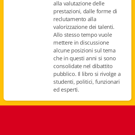
alla valutazione delle
Istituzioni - Società - Cittadini
prestazioni, dalle forme di
Jus Helveticum
reclutamento alla
valorizzazione dei talenti.
Libella
Allo stesso tempo vuole
mettere in discussione
Maestri della Pietra
alcune posizioni sul tema
che in questi anni si sono
Oltre le frontiere
consolidate nel dibattito
Storia
pubblico. Il libro si rivolge a
studenti, politici, funzionari
Spyra
ed esperti.
Testi scolastici
Varia
Fidia edizioni d'arte