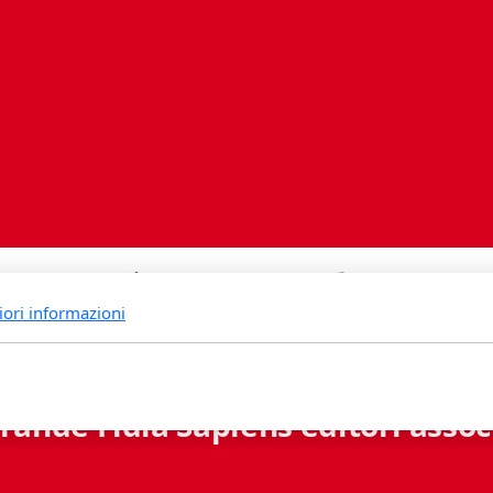
iori informazioni
rande Fidia Sapiens editori associ
Via B. Lambertenghi 5 - 6900 Lugano