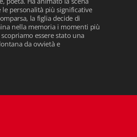
ale, poeta. Ha animato la scena
 le personalità più significative
omparsa, la figlia decide di
umina nella memoria i momenti più
he scopriamo essere stato una
 lontana da ovvietà e