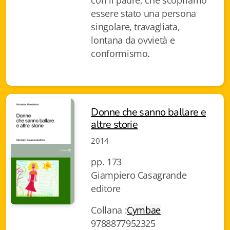
con il padre, che scopriamo
Istituzioni - Società - Cittadini
essere stato una persona
singolare, travagliata,
Jus Helveticum
lontana da ovvietà e
conformismo.
Libella
Maestri della Pietra
Oltre le frontiere
Donne che sanno ballare e
Storia
altre storie
2014
Spyra
pp. 173
Testi scolastici
Giampiero Casagrande
editore
Varia
Collana :
Cymbae
Fidia edizioni d'arte
9788877952325