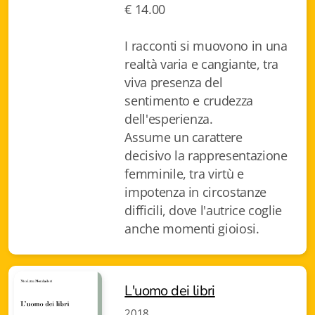
€ 14.00
Fidia Architettura
Fidia. Artisti
I racconti si muovono in una
realtà varia e cangiante, tra
Fidia. Artisti dei laghi. Itinerari europei
viva presenza del
sentimento e crudezza
Fidia. Atti e Documenti
dell'esperienza.
Assume un carattere
Fidia. Max Museo Chiasso
decisivo la rappresentazione
Fidia. Panoramas - Forces Vives par Jean Petit
femminile, tra virtù e
impotenza in circostanze
Sapiens edizioni
difficili, dove l'autrice coglie
anche momenti gioiosi.
Architettura & Arte
Attualità & Studi
L'uomo dei libri
Tesi universitarie
2018