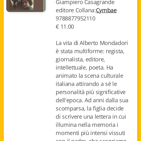
Giampiero Casagrande
Biblioteca letteraria Nord-Sud
editore Collana:
Cymbae
9788877952110
Attualità & Studi
€ 11.00
Collana di Lugano
La vita di Alberto Mondadori
Cymbae
è stata multiforme: regista,
giornalista, editore,
Dibattiti & Documenti
intellettuale, poeta. Ha
animato la scena culturale
EJO- European Journalism Observatory
italiana attirando a sé le
Facsimili
personalità più significative
dell'epoca. Ad anni dalla sua
Immagini & Arte
scomparsa, la figlia decide
di scrivere una lettera in cui
Incontro con
illumina nella memoria i
iQuaderni - fondazioneculturalecollinadoro
momenti più intensi vissuti