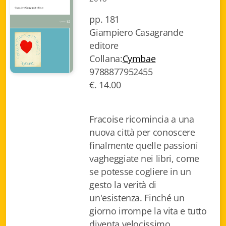
Gottardo edizioni
pp. 181
Giampiero Casagrande
Gottardo ed. Scrittori svizzeri
editore
Collana:
Cymbae
Gottardo ed. Tempi moderni
9788877952455
Gottardo ed. I cristalli
€. 14.00
Giulio Topi editore
Fracoise ricomincia a una
La Toppa
nuova città per conoscere
finalmente quelle passioni
I Facsimili
vagheggiate nei libri, come
se potesse cogliere in un
gesto la verità di
un'esistenza. Finché un
Contatti
giorno irrompe la vita e tutto
diventa velocissimo.