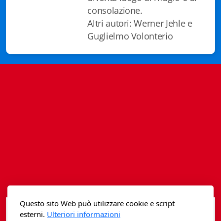
Istituzioni - Società - Cittadini
consolazione.
Altri autori: Werner Jehle e
Jus Helveticum
Guglielmo Volonterio
Libella
Maestri della Pietra
Oltre le frontiere
Storia
Spyra
Testi scolastici
Varia
Questo sito Web può utilizzare cookie e script
Fidia edizioni d'arte
esterni.
Ulteriori informazioni