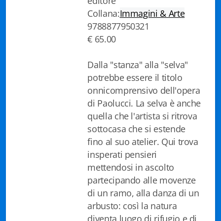
editore
Biblioteca letteraria Nord-Sud
Collana:
Immagini & Arte
9788877950321
Attualità & Studi
€ 65.00
Collana di Lugano
Dalla "stanza" alla "selva"
potrebbe essere il titolo
Cymbae
onnicomprensivo dell'opera
Dibattiti & Documenti
di Paolucci. La selva è anche
quella che l'artista si ritrova
EJO- European Journalism Observatory
sottocasa che si estende
fino al suo atelier. Qui trova
Facsimili
insperati pensieri
Immagini & Arte
mettendosi in ascolto
partecipando alle movenze
Incontro con
di un ramo, alla danza di un
arbusto: così la natura
iQuaderni - fondazioneculturalecollinadoro
diventa luogo di rifugio e di