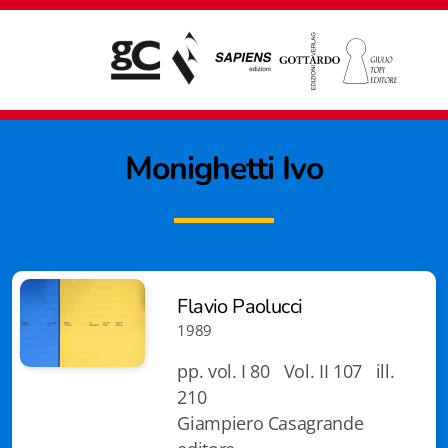
Monighetti Ivo
Flavio Paolucci
1989
pp. vol. I 80 Vol. II 107 ill.
210
Giampiero Casagrande
Giampiero Casagrande editore