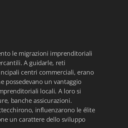
nto le migrazioni imprenditoriali
antili. A guidarle, reti
rincipali centri commerciali, erano
che possedevano un vantaggio
prenditoriali locali. A loro si
ure, banche assicurazioni.
ttecchirono, influenzarono le élite
ione un carattere dello sviluppo