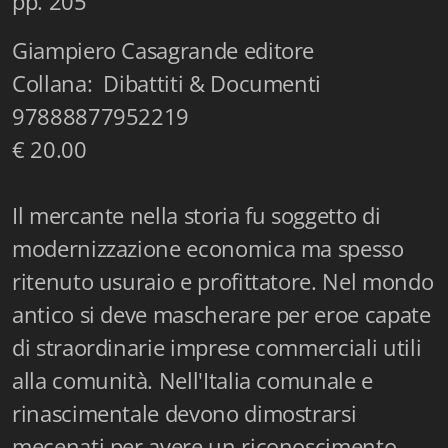
pp. 205
Istituzioni - Società - Cittadini
Giampiero Casagrande editore
Jus Helveticum
Collana: Dibattiti & Documenti
Libella
97888877952219
€ 20.00
Maestri della Pietra
Oltre le frontiere
Il mercante nella storia fu soggetto di
Storia
modernizzazione economica ma spesso
ritenuto usuraio e profittatore. Nel mondo
Spyra
antico si deve mascherare per eroe capate
Testi scolastici
di straordinarie imprese commerciali utili
Varia
alla comunità. Nell'Italia comunale e
rinascimentale devono dimostrarsi
Fidia edizioni d'arte
mecenati per avere un riconoscimento