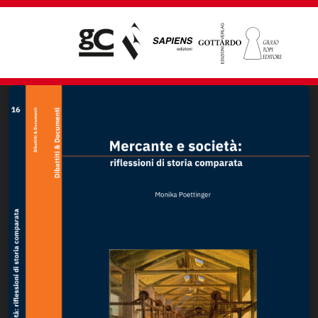
Giampiero Casagrande editore