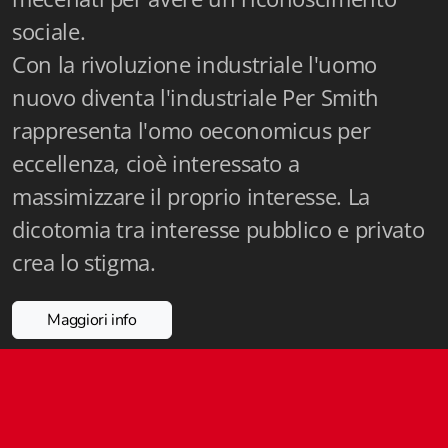
Fidia Architettura
sociale.
Con la rivoluzione industriale l'uomo
Fidia. Artisti
nuovo diventa l'industriale Per Smith
Fidia. Artisti dei laghi. Itinerari europei
rappresenta l'omo oeconomicus per
Fidia. Atti e Documenti
eccellenza, cioè interessato a
massimizzare il proprio interesse. La
Fidia. Max Museo Chiasso
dicotomia tra interesse pubblico e privato
Fidia. Panoramas - Forces Vives par Jean Petit
crea lo stigma.
Sapiens edizioni
Maggiori info
Architettura & Arte
Attualità & Studi
Tesi universitarie