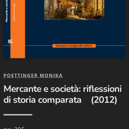
Biblioteca letteraria Nord-Sud
Attualità & Studi
Collana di Lugano
Cymbae
Dibattiti & Documenti
EJO- European Journalism Observatory
POETTINGER MONIKA
Facsimili
Mercante e società: riflessioni
Immagini & Arte
di storia comparata
(2012)
Incontro con
iQuaderni - fondazioneculturalecollinadoro