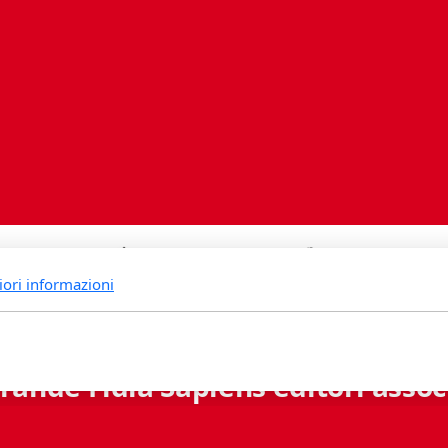
iori informazioni
rande Fidia Sapiens editori associ
Via B. Lambertenghi 5 - 6900 Lugano