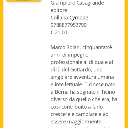
Giampiero Casagrande
Biblioteca letteraria Nord-Sud
editore
Collana:
Cymbae
Attualità & Studi
9788877952790
€ 21.00
Collana di Lugano
Cymbae
Marco Solari, cinquantatrè
anni di impegno
Dibattiti & Documenti
professionale al di qua e al
di là del Gottardo, una
EJO- European Journalism Observatory
singolare avventura umana
Facsimili
e intellettuale. Ticinese nato
a Berna ha sognato il Ticino
Immagini & Arte
diverso da quello che era, ha
così contribuito a farlo
Incontro con
crescere e cambiare e ad
iQuaderni - fondazioneculturalecollinadoro
essere maggiormente