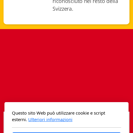
riconosciuto nel resto della
Istituzioni - Società - Cittadini
Svizzera.
Jus Helveticum
Libella
Maestri della Pietra
Oltre le frontiere
Storia
Spyra
Testi scolastici
Varia
Questo sito Web può utilizzare cookie e script
esterni.
Ulteriori informazioni
Fidia edizioni d'arte