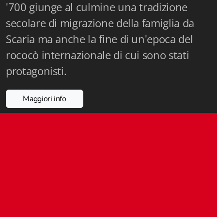
'700 giunge al culmine una tradizione
Istituzioni - Società - Cittadini
secolare di migrazione della famiglia da
Jus Helveticum
Scaria ma anche la fine di un'epoca del
Libella
rococò internazionale di cui sono stati
protagonisti.
Maestri della Pietra
Oltre le frontiere
Maggiori info
Storia
Spyra
Testi scolastici
Varia
Fidia edizioni d'arte