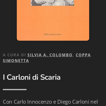
Biblioteca letteraria Nord-Sud
Attualità & Studi
Collana di Lugano
Cymbae
Dibattiti & Documenti
A CURA DI
SILVIA A. COLOMBO
,
COPPA
EJO- European Journalism Observatory
SIMONETTA
Facsimili
I Carloni di Scaria
Immagini & Arte
Incontro con
iQuaderni - fondazioneculturalecollinadoro
Con Carlo Innocenzo e Diego Carloni nel