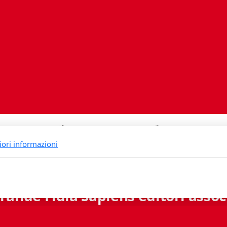
iori informazioni
rande Fidia Sapiens editori associ
Via B. Lambertenghi 5 - 6900 Lugano