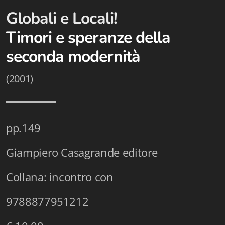
Istituzioni - Società - Cittadini
Globali e Locali!
Jus Helveticum
Timori e speranze della
seconda modernità
Libella
Maestri della Pietra
(2001)
Oltre le frontiere
Storia
pp.149
Spyra
Giampiero Casagrande editore
Testi scolastici
Collana: incontro con
Varia
9788877951212
Fidia edizioni d'arte