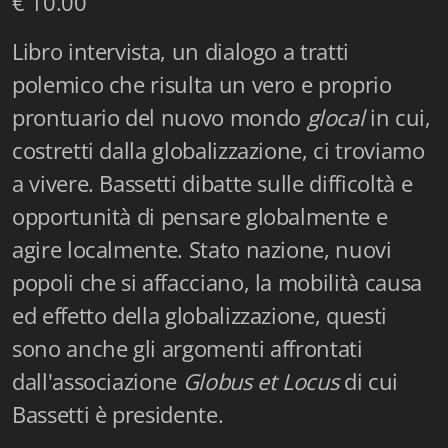
€ 10.00
Fidia Architettura
Libro intervista, un dialogo a tratti
Fidia. Artisti
polemico che risulta un vero e proprio
Fidia. Artisti dei laghi. Itinerari europei
prontuario del nuovo mondo
glocal
in cui,
costretti dalla globalizzazione, ci troviamo
Fidia. Atti e Documenti
a vivere. Bassetti dibatte sulle difficoltà e
Fidia. Max Museo Chiasso
opportunità di pensare globalmente e
Fidia. Panoramas - Forces Vives par Jean Petit
agire localmente. Stato nazione, nuovi
popoli che si affacciano, la mobilità causa
Sapiens edizioni
ed effetto della globalizzazione, questi
Architettura & Arte
sono anche gli argomenti affrontati
dall'associazione
Globus et Locus
di cui
Attualità & Studi
Bassetti è presidente.
Tesi universitarie