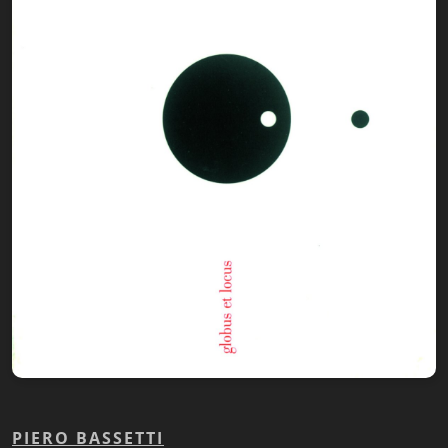
Biblioteca letteraria Nord-Sud
Attualità & Studi
Collana di Lugano
Cymbae
Dibattiti & Documenti
EJO- European Journalism Observatory
Facsimili
Immagini & Arte
Incontro con
iQuaderni - fondazioneculturalecollinadoro
PIERO BASSETTI