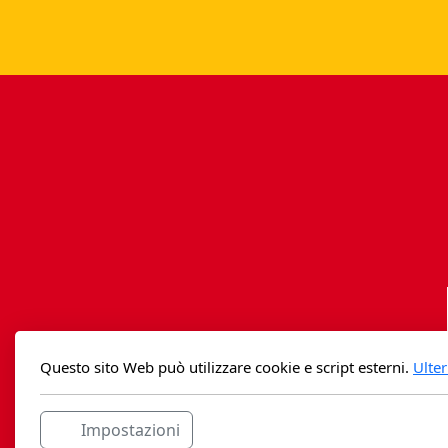
Questo sito Web può utilizzare cookie e script esterni.
Ulter
Impostazioni
Casag