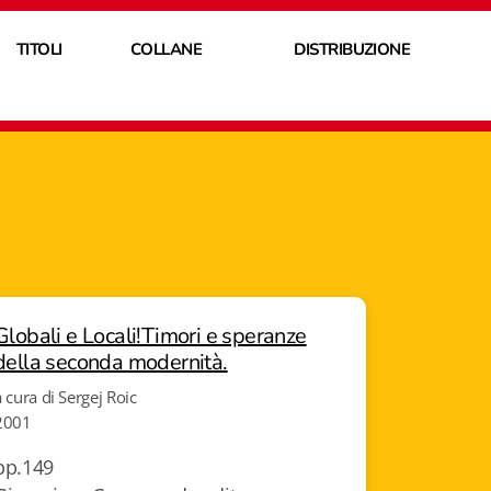
TITOLI
COLLANE
DISTRIBUZIONE
Globali e Locali!Timori e speranze
della seconda modernità.
a cura di Sergej Roic
2001
pp.149