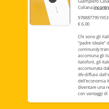
Giampiero Casa
Collana:
incontr
9788877951953
€ 6.00
Chi sono gli ital
"padre ideale" 
community
tran
accomuna gli ita
italofoni, gli it
accomunata dal
life
diffuso dall
dell'economia i
diventare una re
con vantaggi di