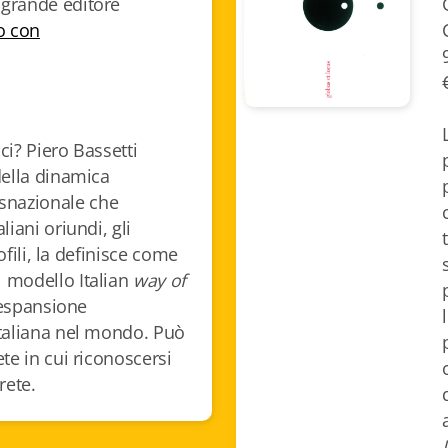
grande editore
o con
ici? Piero Bassetti
della dinamica
snazionale che
liani oriundi, gli
alofili, la definisce come
 modello Italian
way of
'espansione
taliana nel mondo. Può
te in cui riconoscersi
 rete.