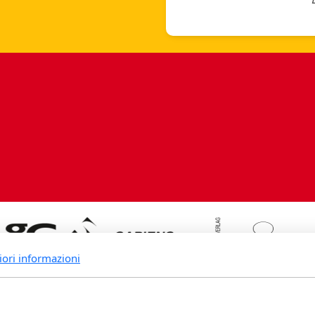
iori informazioni
rande Fidia Sapiens editori associ