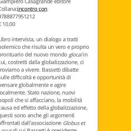
Giampiero Casagrande editore
Collana:
incontro con
9788877951212
€ 10.00
Libro intervista, un dialogo a tratti
polemico che risulta un vero e proprio
prontuario del nuovo mondo
glocal
in
cui, costretti dalla globalizzazione, ci
troviamo a vivere. Bassetti dibatte
sulle difficoltà e opportunità di
pensare globalmente e agire
localmente. Stato nazione, nuovi
popoli che si affacciano, la mobilità
causa ed effetto della globalizzazione,
questi sono anche gli argomenti
affrontati dall'associazione
Globus et
Locus
di cui Bassetti è presidente.