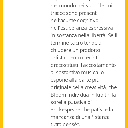
Istituzioni - Società - Cittadini
nel mondo dei suoni le cui
tracce sono presenti
Jus Helveticum
nell'acume cognitivo,
nell'esuberanza espressiva,
Libella
in sostanza nella libertà. Se il
termine sacro tende a
Maestri della Pietra
chiudere un prodotto
Oltre le frontiere
artistico entro recinti
precostituiti, l'accostamento
Storia
al sostantivo musica lo
espone alla parte più
Spyra
originale della creatività, che
Testi scolastici
Bloom individua in Judith, la
sorella putativa di
Varia
Shakespeare che patisce la
mancanza di una " stanza
Fidia edizioni d'arte
tutta per sé".