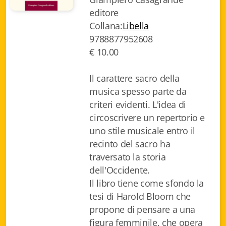
editore
Biblioteca letteraria Nord-Sud
Collana:
Libella
Attualità & Studi
9788877952608
€ 10.00
Collana di Lugano
Il carattere sacro della
Cymbae
musica spesso parte da
Dibattiti & Documenti
criteri evidenti. L'idea di
circoscrivere un repertorio e
EJO- European Journalism Observatory
uno stile musicale entro il
recinto del sacro ha
Facsimili
traversato la storia
Immagini & Arte
dell'Occidente.
Il libro tiene come sfondo la
Incontro con
tesi di Harold Bloom che
propone di pensare a una
iQuaderni - fondazioneculturalecollinadoro
figura femminile, che opera