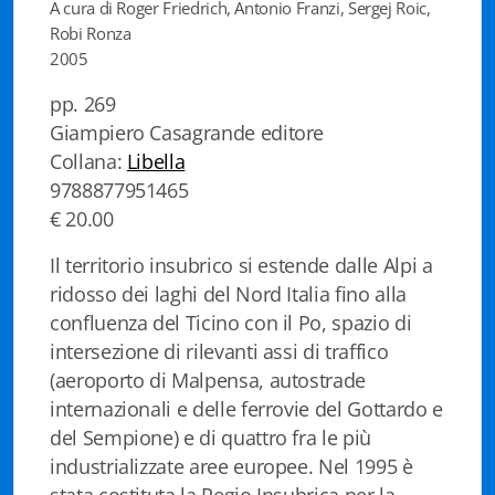
A cura di Roger Friedrich, Antonio Franzi, Sergej Roic,
Istituzioni - Società - Cittadini
Robi Ronza
2005
Jus Helveticum
pp. 269
Libella
Giampiero Casagrande editore
Collana:
Libella
Maestri della Pietra
9788877951465
Oltre le frontiere
€ 20.00
Storia
Il territorio insubrico si estende dalle Alpi a
ridosso dei laghi del Nord Italia fino alla
Spyra
confluenza del Ticino con il Po, spazio di
intersezione di rilevanti assi di traffico
Testi scolastici
(aeroporto di Malpensa, autostrade
Varia
internazionali e delle ferrovie del Gottardo e
del Sempione) e di quattro fra le più
Fidia edizioni d'arte
industrializzate aree europee. Nel 1995 è