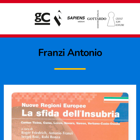
Franzi Antonio
Giampiero Casagrande editore