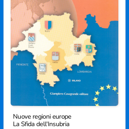
Biblioteca letteraria Nord-Sud
Attualità & Studi
Collana di Lugano
Cymbae
Dibattiti & Documenti
EJO- European Journalism Observatory
Facsimili
Immagini & Arte
Incontro con
Nuove regioni europe
iQuaderni - fondazioneculturalecollinadoro
La Sfida dell'Insubria