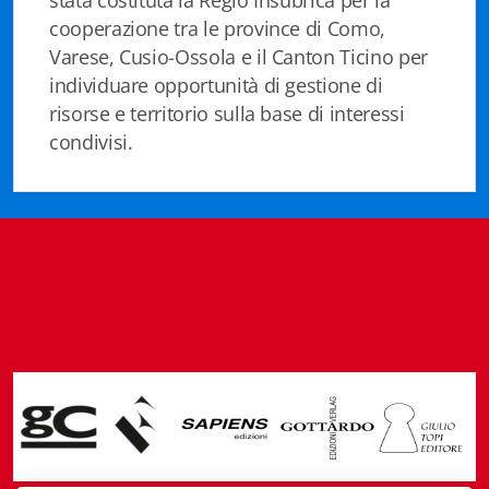
stata costituta la Regio Insubrica per la
Fidia Architettura
cooperazione tra le province di Como,
Varese, Cusio-Ossola e il Canton Ticino per
Fidia. Artisti
individuare opportunità di gestione di
risorse e territorio sulla base di interessi
Fidia. Artisti dei laghi. Itinerari europei
condivisi.
Fidia. Atti e Documenti
Fidia. Max Museo Chiasso
Fidia. Panoramas - Forces Vives par Jean Petit
Sapiens edizioni
Architettura & Arte
Attualità & Studi
Tesi universitarie