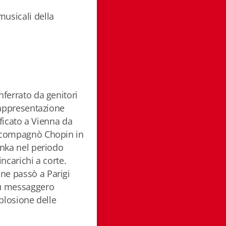
usicali della
nferrato da genitori
rappresentazione
ificato a Vienna da
accompagnò Chopin in
inka nel periodo
ncarichi a corte.
ne passò a Parigi
Fu messaggero
splosione delle