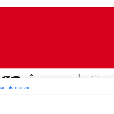
iori informazioni
rande Fidia Sapiens editori associ