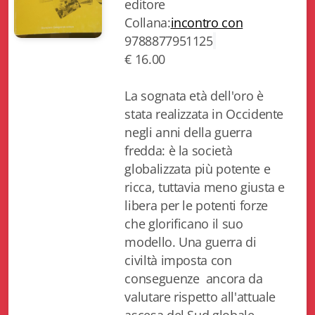
editore
Biblioteca letteraria Nord-Sud
Collana:
incontro con
9788877951125
Attualità & Studi
€ 16.00
Collana di Lugano
La sognata età dell'oro è
Cymbae
stata realizzata in Occidente
negli anni della guerra
Dibattiti & Documenti
fredda: è la società
globalizzata più potente e
EJO- European Journalism Observatory
ricca, tuttavia meno giusta e
Facsimili
libera per le potenti forze
che glorificano il suo
Immagini & Arte
modello. Una guerra di
civiltà imposta con
Incontro con
conseguenze ancora da
iQuaderni - fondazioneculturalecollinadoro
valutare rispetto all'attuale