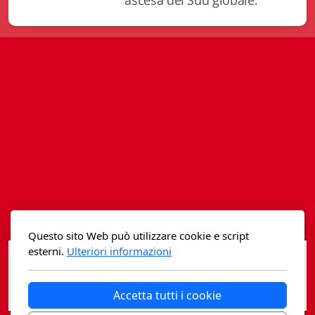
ascesa del Sud globale.
Istituzioni - Società - Cittadini
Jus Helveticum
Libella
Maestri della Pietra
Oltre le frontiere
Storia
Spyra
Testi scolastici
Questo sito Web può utilizzare cookie e script
esterni.
Ulteriori informazioni
Varia
Fidia edizioni d'arte
Accetta tutti i cookie