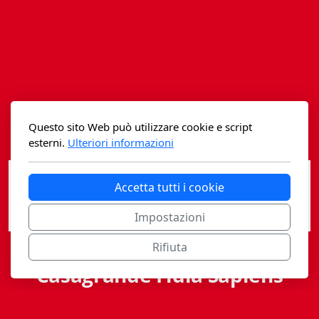
Istituzioni - Società - Cittadini
Jus Helveticum
Libella
Maestri della Pietra
Questo sito Web può utilizzare cookie e script
Oltre le frontiere
esterni.
Ulteriori informazioni
Storia
Accetta tutti i cookie
Spyra
Impostazioni
Testi scolastici
Rifiuta
Varia
Casagrande Fidia Sapiens
Fidia edizioni d'arte
editori associati sa