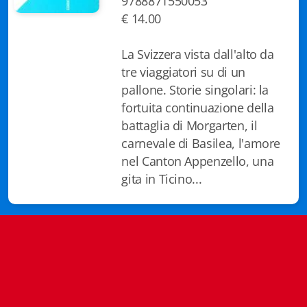
9788871550053
Biblioteca letteraria Nord-Sud
€ 14.00
Attualità & Studi
La Svizzera vista dall'alto da
tre viaggiatori su di un
Collana di Lugano
pallone. Storie singolari: la
fortuita continuazione della
Cymbae
battaglia di Morgarten, il
Dibattiti & Documenti
carnevale di Basilea, l'amore
nel Canton Appenzello, una
EJO- European Journalism Observatory
gita in Ticino...
Facsimili
Immagini & Arte
Incontro con
iQuaderni - fondazioneculturalecollinadoro