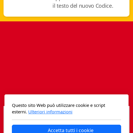
Istituzioni - Società - Cittadini
il testo del nuovo Codice.
Jus Helveticum
Libella
Maestri della Pietra
Oltre le frontiere
Storia
Spyra
Testi scolastici
Questo sito Web può utilizzare cookie e script
Varia
esterni.
Ulteriori informazioni
Fidia edizioni d'arte
Accetta tutti i cookie