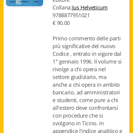
Collana:
Jus Helveticum
Biblioteca letteraria Nord-Sud
9788877951021
Attualità & Studi
€ 90.00
Collana di Lugano
Primo commento delle parti
più significative del nuovo
Cymbae
Codice , entrato in vigore dal
Dibattiti & Documenti
1° gennaio 1996. Il volume si
rivolge a chi opera nel
EJO- European Journalism Observatory
settore giudiziario, ma
anche a chi opera in ambito
Facsimili
bancario, ad amministratori
Immagini & Arte
e studenti, come pure a chi
all'estero deve confrontarsi
Incontro con
con procedure che si
svolgono in Ticino. In
iQuaderni - fondazioneculturalecollinadoro
appendice l'indice analitico e