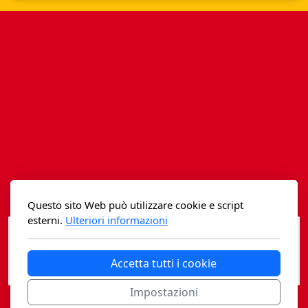
Istituzioni - Società - Cittadini
Jus Helveticum
Libella
Maestri della Pietra
Oltre le frontiere
Storia
Spyra
Questo sito Web può utilizzare cookie e script
esterni.
Ulteriori informazioni
Testi scolastici
Varia
Accetta tutti i cookie
Fidia edizioni d'arte
Impostazioni