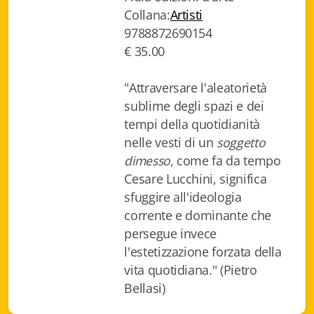
Collana:
Artisti
Biblioteca letteraria Nord-Sud
9788872690154
Attualità & Studi
€ 35.00
Collana di Lugano
"Attraversare l'aleatorietà
sublime degli spazi e dei
Cymbae
tempi della quotidianità
Dibattiti & Documenti
nelle vesti di un
soggetto
dimesso
, come fa da tempo
EJO- European Journalism Observatory
Cesare Lucchini, significa
sfuggire all'ideologia
Facsimili
corrente e dominante che
persegue invece
Immagini & Arte
l'estetizzazione forzata della
Incontro con
vita quotidiana." (Pietro
Bellasi)
iQuaderni - fondazioneculturalecollinadoro