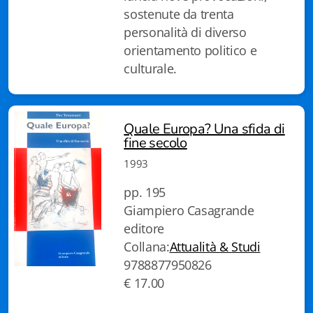
Istituzioni - Società - Cittadini
sostenute da trenta
personalità di diverso
Jus Helveticum
orientamento politico e
culturale.
Libella
Maestri della Pietra
Quale Europa? Una sfida di
Oltre le frontiere
fine secolo
1993
Storia
pp. 195
Spyra
Giampiero Casagrande
Testi scolastici
editore
Collana:
Attualità & Studi
Varia
9788877950826
€ 17.00
Fidia edizioni d'arte