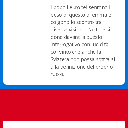
Fidia Architettura
I popoli europei sentono il
peso di questo dilemma e
Fidia. Artisti
colgono lo scontro tra
diverse visioni. L'autore si
Fidia. Artisti dei laghi. Itinerari europei
pone davanti a questo
Fidia. Atti e Documenti
interrogativo con lucidità,
convinto che anche la
Fidia. Max Museo Chiasso
Svizzera non possa sottrarsi
alla definizione del proprio
Fidia. Panoramas - Forces Vives par Jean Petit
ruolo.
Sapiens edizioni
Architettura & Arte
Attualità & Studi
Tesi universitarie