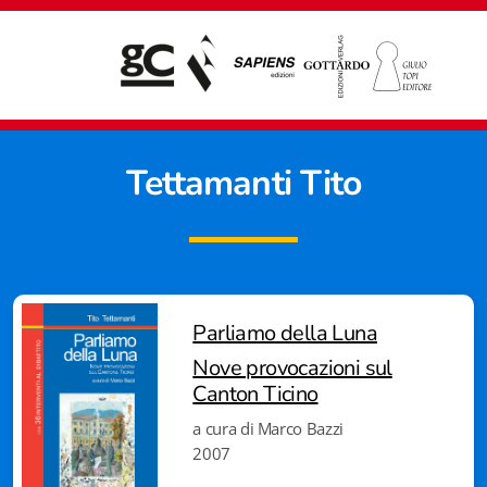
Tettamanti Tito
Parliamo della Luna
Nove provocazioni sul
Canton Ticino
a cura di Marco Bazzi
2007
Giampiero Casagrande editore