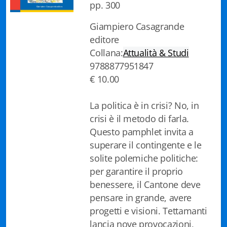
pp. 300
Biblioteca letteraria Nord-Sud
Giampiero Casagrande
Attualità & Studi
editore
Collana:
Attualità & Studi
Collana di Lugano
9788877951847
€ 10.00
Cymbae
Dibattiti & Documenti
La politica è in crisi? No, in
crisi è il metodo di farla.
EJO- European Journalism Observatory
Questo pamphlet invita a
superare il contingente e le
Facsimili
solite polemiche politiche:
Immagini & Arte
per garantire il proprio
benessere, il Cantone deve
Incontro con
pensare in grande, avere
progetti e visioni. Tettamanti
iQuaderni - fondazioneculturalecollinadoro
lancia nove provocazioni,