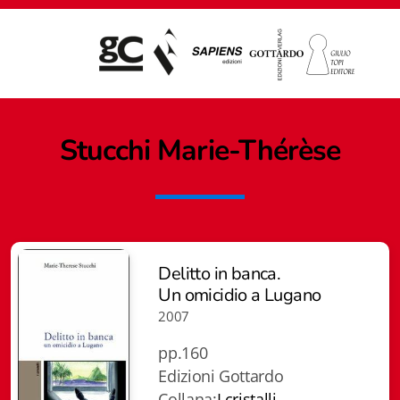
Stucchi Marie-Thérèse
Delitto in banca.
Un omicidio a Lugano
2007
pp.160
Edizioni Gottardo
Giampiero Casagrande editore
Collana:
I cristalli