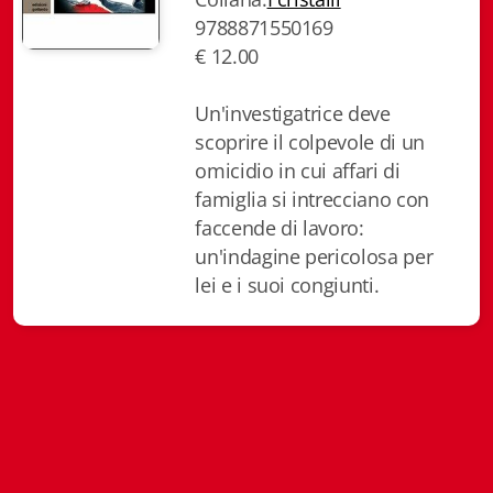
9788871550169
Biblioteca letteraria Nord-Sud
€ 12.00
Attualità & Studi
Un'investigatrice deve
Collana di Lugano
scoprire il colpevole di un
omicidio in cui affari di
Cymbae
famiglia si intrecciano con
Dibattiti & Documenti
faccende di lavoro:
un'indagine pericolosa per
EJO- European Journalism Observatory
lei e i suoi congiunti.
Facsimili
Immagini & Arte
Incontro con
iQuaderni - fondazioneculturalecollinadoro