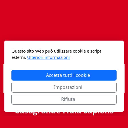
Istituzioni - Società - Cittadini
Jus Helveticum
Libella
Maestri della Pietra
Questo sito Web può utilizzare cookie e script
Oltre le frontiere
esterni.
Ulteriori informazioni
Storia
Accetta tutti i cookie
Spyra
Impostazioni
Testi scolastici
Rifiuta
Varia
Casagrande Fidia Sapiens
Fidia edizioni d'arte
editori associati sa