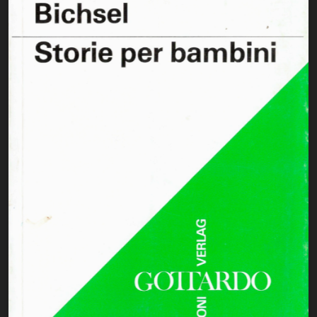
Istituzioni - Società - Cittadini
Jus Helveticum
Libella
Maestri della Pietra
Oltre le frontiere
Storia
Spyra
Testi scolastici
Varia
Fidia edizioni d'arte