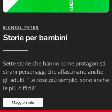
Fidia Architettura
Fidia. Artisti
Fidia. Artisti dei laghi. Itinerari europei
BICHSEL PETER
Storie per bambini
Fidia. Atti e Documenti
Fidia. Max Museo Chiasso
Fidia. Panoramas - Forces Vives par Jean Petit
Sette storie che hanno come protagonisti
strani personaggi che affascinano anche
Sapiens edizioni
gli adulti. "Le cose più semplici sono anche
Architettura & Arte
le più difficili".
Attualità & Studi
Maggiori info
Tesi universitarie