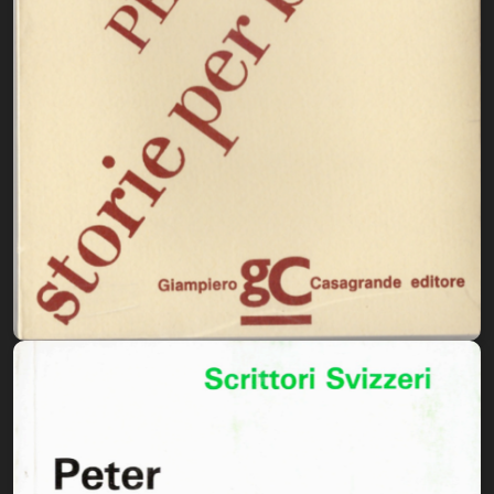
Biblioteca letteraria Nord-Sud
Attualità & Studi
Collana di Lugano
Cymbae
Dibattiti & Documenti
EJO- European Journalism Observatory
Facsimili
Immagini & Arte
Incontro con
iQuaderni - fondazioneculturalecollinadoro