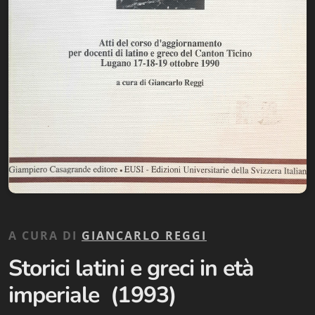
Biblioteca letteraria Nord-Sud
Attualità & Studi
Collana di Lugano
Cymbae
Dibattiti & Documenti
EJO- European Journalism Observatory
Facsimili
Immagini & Arte
A CURA DI
GIANCARLO REGGI
Storici latini e greci in età
Incontro con
imperiale (1993)
iQuaderni - fondazioneculturalecollinadoro