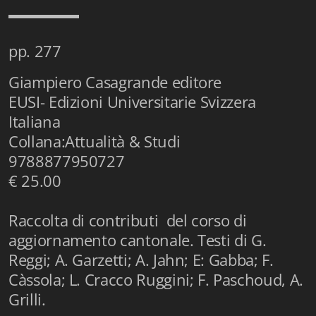
Istituzioni - Società - Cittadini
Jus Helveticum
pp. 277
Libella
Giampiero Casagrande editore
EUSI- Edizioni Universitarie Svizzera
Maestri della Pietra
Italiana
Oltre le frontiere
Collana:Attualità & Studi
9788877950727
Storia
€ 25.00
Spyra
Raccolta di contributi del corso di
Testi scolastici
aggiornamento cantonale. Testi di G.
Reggi; A. Garzetti; A. Jahn; E: Gabba; F.
Varia
Càssola; L. Cracco Ruggini; F. Paschoud, A.
Fidia edizioni d'arte
Grilli.