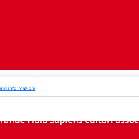
iori informazioni
rande Fidia Sapiens editori associ
Via B. Lambertenghi 5 - 6900 Lugano