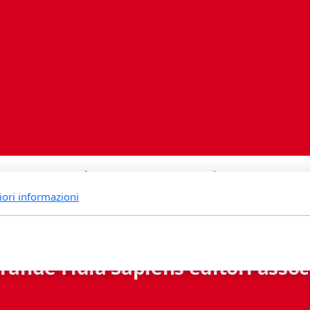
iori informazioni
rande Fidia Sapiens editori associ
Via B. Lambertenghi 5 - 6900 Lugano