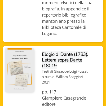
momenti elvetici della sua
Istituzioni - Società - Cittadini
biografia. In appendice il
Jus Helveticum
repertorio bibliografico
manzoniano presso la
Libella
Biblioteca Cantonale di
Lugano.
Maestri della Pietra
Oltre le frontiere
Elogio di Dante (1783).
Storia
Lettera sopra Dante
(18019
Spyra
Testi di Giuseppe Luigi Fossati
Testi scolastici
a cura di William Spaggiari
2021
Varia
pp. 117
Giampiero Casagrande
Fidia edizioni d'arte
editore