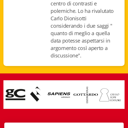
centro di contrasti e
Gottardo edizioni
polemiche. Lo ha rivalutato
Carlo Dionisotti
Gottardo ed. Scrittori svizzeri
considerando i due saggi "
quanto di meglio a quella
Gottardo ed. Tempi moderni
data potesse aspettarsi in
Gottardo ed. I cristalli
argomento così aperto a
discussione".
Giulio Topi editore
La Toppa
I Facsimili
Contatti
Casagrande Fidia Sapiens