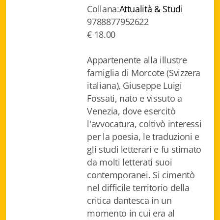
Collana:
Attualità & Studi
Fidia Architettura
9788877952622
Fidia. Artisti
€ 18.00
Fidia. Artisti dei laghi. Itinerari europei
Appartenente alla illustre
famiglia di Morcote (Svizzera
Fidia. Atti e Documenti
italiana), Giuseppe Luigi
Fidia. Max Museo Chiasso
Fossati, nato e vissuto a
Venezia, dove esercitò
Fidia. Panoramas - Forces Vives par Jean Petit
l'avvocatura, coltivò interessi
per la poesia, le traduzioni e
Sapiens edizioni
gli studi letterari e fu stimato
da molti letterati suoi
Architettura & Arte
contemporanei. Si cimentò
Attualità & Studi
nel difficile territorio della
critica dantesca in un
Tesi universitarie
momento in cui era al