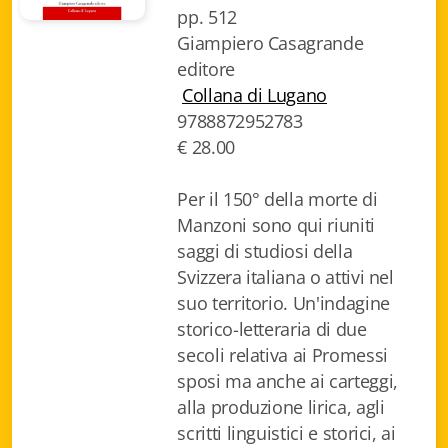
pp. 512
Biblioteca letteraria Nord-Sud
Giampiero Casagrande
editore
Attualità & Studi
Collana di Lugano
Collana di Lugano
9788872952783
€ 28.00
Cymbae
Per il 150° della morte di
Dibattiti & Documenti
Manzoni sono qui riuniti
EJO- European Journalism Observatory
saggi di studiosi della
Svizzera italiana o attivi nel
Facsimili
suo territorio. Un'indagine
storico-letteraria di due
Immagini & Arte
secoli relativa ai Promessi
Incontro con
sposi ma anche ai carteggi,
alla produzione lirica, agli
iQuaderni - fondazioneculturalecollinadoro
scritti linguistici e storici, ai