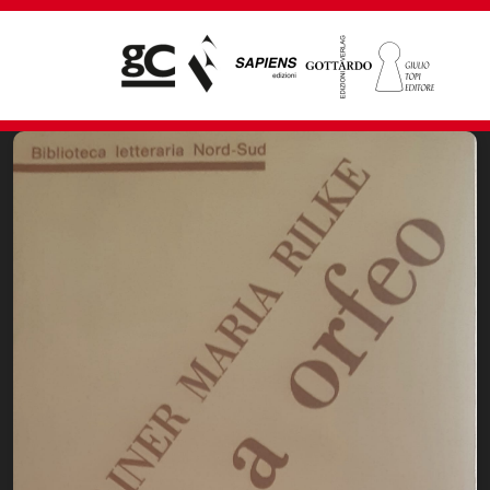
Giampiero Casagrande editore