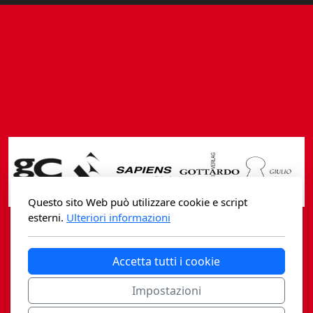
Fidia Architettura
Fidia. Artisti
Fidia. Artisti dei laghi. Itinerari europei
Fidia. Atti e Documenti
Fidia. Max Museo Chiasso
Fidia. Panoramas - Forces Vives par Jean Petit
Sapiens edizioni
Questo sito Web può utilizzare cookie e script
esterni.
Ulteriori informazioni
Architettura & Arte
Casagrande Fidia Sapiens
Accetta tutti i cookie
Attualità & Studi
editori associati sa
Impostazioni
Tesi universitarie