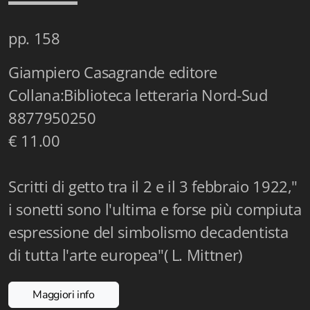
Istituzioni - Società - Cittadini
pp. 158
Jus Helveticum
Giampiero Casagrande editore
Libella
Collana:Biblioteca letteraria Nord-Sud
Maestri della Pietra
8877950250
Oltre le frontiere
€ 11.00
Storia
Scritti di getto tra il 2 e il 3 febbraio 1922,"
Spyra
i sonetti sono l'ultima e forse più compiuta
Testi scolastici
espressione del simbolismo decadentista
di tutta l'arte europea"( L. Mittner)
Varia
Fidia edizioni d'arte
Maggiori info