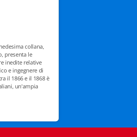
a medesima collana,
o, presenta le
re inedite relative
tico e ingegnere di
ra il 1866 e il 1868 è
taliani, un'ampia