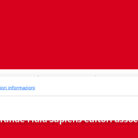
iori informazioni
rande Fidia Sapiens editori associ
Via B. Lambertenghi 5 - 6900 Lugano