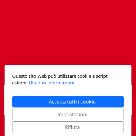
Istituzioni - Società - Cittadini
Jus Helveticum
Libella
Maestri della Pietra
Oltre le frontiere
Storia
Questo sito Web può utilizzare cookie e script
esterni.
Ulteriori informazioni
Spyra
Testi scolastici
Accetta tutti i cookie
Varia
Impostazioni
Fidia edizioni d'arte
Rifiuta
Casagrande Fidia Sapiens