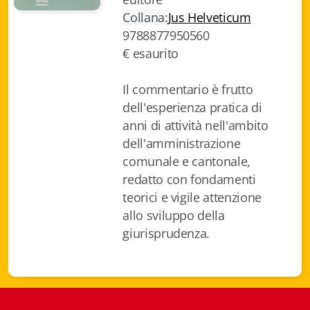
Collana:
Jus Helveticum
Biblioteca letteraria Nord-Sud
9788877950560
Attualità & Studi
€ esaurito
Collana di Lugano
Il commentario è frutto
dell'esperienza pratica di
Cymbae
anni di attività nell'ambito
Dibattiti & Documenti
dell'amministrazione
comunale e cantonale,
EJO- European Journalism Observatory
redatto con fondamenti
teorici e vigile attenzione
Facsimili
allo sviluppo della
Immagini & Arte
giurisprudenza.
Incontro con
iQuaderni - fondazioneculturalecollinadoro