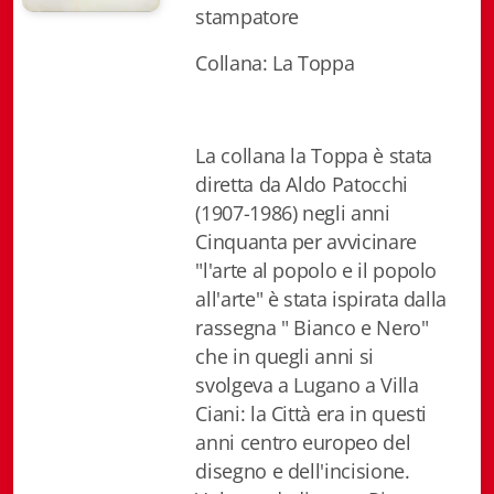
stampatore
Biblioteca letteraria Nord-Sud
Collana: La Toppa
Attualità & Studi
Collana di Lugano
La collana la Toppa è stata
Cymbae
diretta da Aldo Patocchi
(1907-1986) negli anni
Dibattiti & Documenti
Cinquanta per avvicinare
"l'arte al popolo e il popolo
EJO- European Journalism Observatory
all'arte" è stata ispirata dalla
Facsimili
rassegna " Bianco e Nero"
che in quegli anni si
Immagini & Arte
svolgeva a Lugano a Villa
Ciani: la Città era in questi
Incontro con
anni centro europeo del
iQuaderni - fondazioneculturalecollinadoro
disegno e dell'incisione.