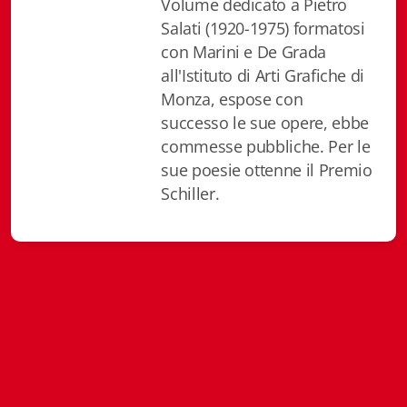
Volume dedicato a Pietro
Istituzioni - Società - Cittadini
Salati (1920-1975) formatosi
con Marini e De Grada
Jus Helveticum
all'Istituto di Arti Grafiche di
Libella
Monza, espose con
successo le sue opere, ebbe
Maestri della Pietra
commesse pubbliche. Per le
sue poesie ottenne il Premio
Oltre le frontiere
Schiller.
Storia
Spyra
Testi scolastici
Varia
Fidia edizioni d'arte