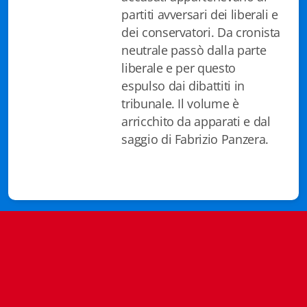
Istituzioni - Società - Cittadini
partiti avversari dei liberali e
dei conservatori. Da cronista
Jus Helveticum
neutrale passò dalla parte
liberale e per questo
Libella
espulso dai dibattiti in
Maestri della Pietra
tribunale. Il volume è
arricchito da apparati e dal
Oltre le frontiere
saggio di Fabrizio Panzera.
Storia
Spyra
Testi scolastici
Varia
Fidia edizioni d'arte