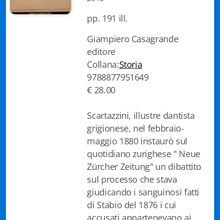
Biblioteca letteraria Nord-Sud
pp. 191 ill.
Attualità & Studi
Giampiero Casagrande
editore
Collana di Lugano
Collana:
Storia
9788877951649
Cymbae
€ 28.00
Dibattiti & Documenti
Scartazzini, illustre dantista
EJO- European Journalism Observatory
grigionese, nel febbraio-
maggio 1880 instaurò sul
Facsimili
quotidiano zurighese " Neue
Immagini & Arte
Zürcher Zeitung" un dibattito
sul processo che stava
Incontro con
giudicando i sanguinosi fatti
di Stabio del 1876 i cui
iQuaderni - fondazioneculturalecollinadoro
accusati appartenevano ai