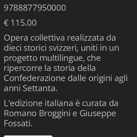
9788877950000
Istituzioni - Società - Cittadini
Jus Helveticum
€ 115.00
Libella
Opera collettiva realizzata da
dieci storici svizzeri, uniti in un
Maestri della Pietra
progetto multilingue, che
Oltre le frontiere
ripercorre la storia della
Storia
Confederazione dalle origini agli
anni Settanta.
Spyra
Testi scolastici
L'edizione italiana è curata da
Romano Broggini e Giuseppe
Varia
Fossati.
Fidia edizioni d'arte