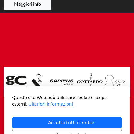
Maggiori info
Fidia Architettura
Fidia. Artisti
Fidia. Artisti dei laghi. Itinerari europei
Fidia. Atti e Documenti
Fidia. Max Museo Chiasso
Fidia. Panoramas - Forces Vives par Jean Petit
Sapiens edizioni
Questo sito Web può utilizzare cookie e script
Architettura & Arte
esterni.
Ulteriori informazioni
Casagrande Fidia Sapiens
Attualità & Studi
Accetta tutti i cookie
editori associati sa
Tesi universitarie