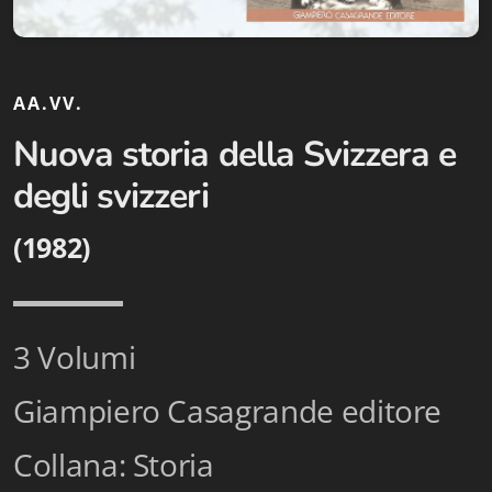
Biblioteca letteraria Nord-Sud
Attualità & Studi
AA.VV.
Collana di Lugano
Nuova storia della Svizzera e
Cymbae
degli svizzeri
Dibattiti & Documenti
(1982)
EJO- European Journalism Observatory
Facsimili
3 Volumi
Immagini & Arte
Giampiero Casagrande editore
Incontro con
Collana: Storia
iQuaderni - fondazioneculturalecollinadoro