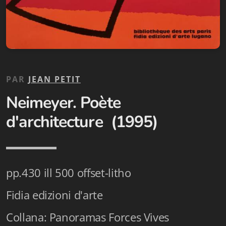
Biblioteca letteraria Nord-Sud
Attualità & Studi
Collana di Lugano
Cymbae
PAR
JEAN PETIT
Neimeyer. Poète
Dibattiti & Documenti
d'architecture (1995)
EJO- European Journalism Observatory
Facsimili
Immagini & Arte
pp.430 ill 500 offset-litho
Incontro con
Fidia edizioni d'arte
iQuaderni - fondazioneculturalecollinadoro
Collana: Panoramas Forces Vives