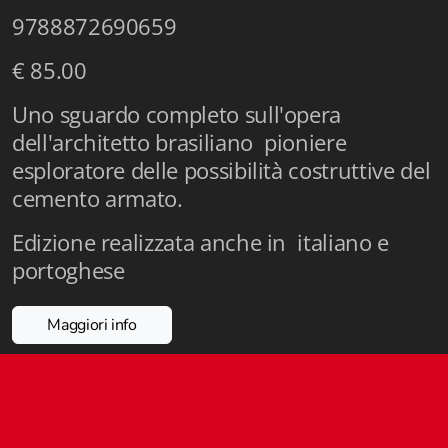
Istituzioni - Società - Cittadini
9788872690659
Jus Helveticum
€ 85.00
Libella
Uno sguardo completo sull'opera
dell'architetto brasiliano pioniere
Maestri della Pietra
esploratore delle possibilità costruttive del
Oltre le frontiere
cemento armato.
Storia
Edizione realizzata anche in italiano e
portoghese
Spyra
Testi scolastici
Maggiori info
Varia
Fidia edizioni d'arte