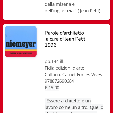
della miseria e
Istituzioni - Società - Cittadini
dell'ingiustizia." ( Jean Petit)
Jus Helveticum
Libella
Parole d'architetto
Maestri della Pietra
a cura di Jean Petit
1996
Oltre le frontiere
Storia
pp.144 ill.
Fidia edizioni d'arte
Spyra
Collana: Carnet Forces Vives
978872690684
Testi scolastici
€ 15.00
Varia
"Essere architetto è un
Fidia edizioni d'arte
lavoro come un altro. Quello