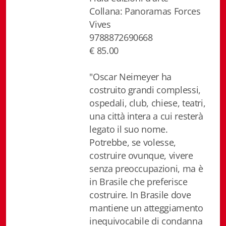
Collana: Panoramas Forces
Biblioteca letteraria Nord-Sud
Vives
Attualità & Studi
9788872690668
€ 85.00
Collana di Lugano
"Oscar Neimeyer ha
Cymbae
costruito grandi complessi,
Dibattiti & Documenti
ospedali, club, chiese, teatri,
una città intera a cui resterà
EJO- European Journalism Observatory
legato il suo nome.
Potrebbe, se volesse,
Facsimili
costruire ovunque, vivere
Immagini & Arte
senza preoccupazioni, ma è
in Brasile che preferisce
Incontro con
costruire. In Brasile dove
mantiene un atteggiamento
iQuaderni - fondazioneculturalecollinadoro
inequivocabile di condanna