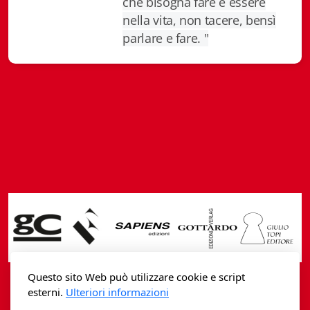
che bisogna fare è essere
Fidia Architettura
nella vita, non tacere, bensì
parlare e fare. "
Fidia. Artisti
Fidia. Artisti dei laghi. Itinerari europei
Fidia. Atti e Documenti
Fidia. Max Museo Chiasso
Fidia. Panoramas - Forces Vives par Jean Petit
Sapiens edizioni
Architettura & Arte
Attualità & Studi
Questo sito Web può utilizzare cookie e script
esterni.
Ulteriori informazioni
Tesi universitarie
Casagrande Fidia Sapiens