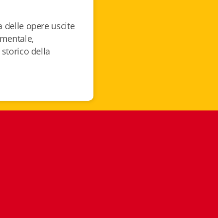
a delle opere uscite
gimentale,
 storico della