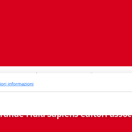
iori informazioni
rande Fidia Sapiens editori associ
Via B. Lambertenghi 5 - 6900 Lugano