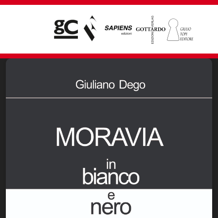
Giampiero Casagrande editore