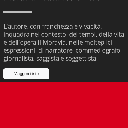
Istituzioni - Società - Cittadini
Jus Helveticum
L'autore, con franchezza e vivacità,
Libella
inquadra nel contesto dei tempi, della vita
e dell'opera il Moravia, nelle molteplici
Maestri della Pietra
espressioni di narratore, commediografo,
Oltre le frontiere
giornalista, saggista e soggettista.
Storia
Maggiori info
Spyra
Testi scolastici
Varia
Fidia edizioni d'arte