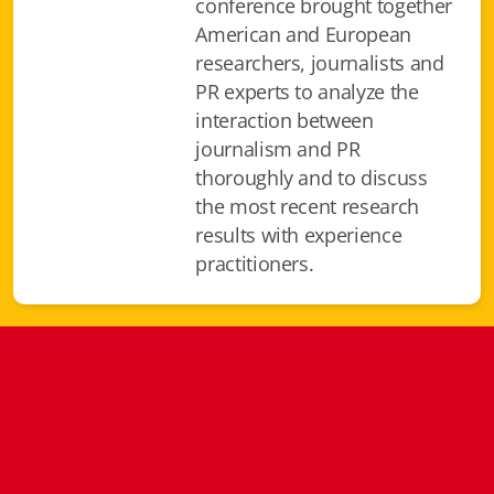
conference brought together
Istituzioni - Società - Cittadini
American and European
researchers, journalists and
Jus Helveticum
PR experts to analyze the
Libella
interaction between
journalism and PR
Maestri della Pietra
thoroughly and to discuss
the most recent research
Oltre le frontiere
results with experience
Storia
practitioners.
Spyra
Testi scolastici
Varia
Fidia edizioni d'arte