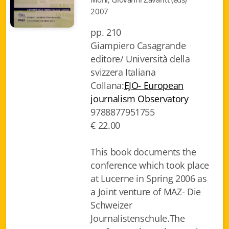
2007
Biblioteca letteraria Nord-Sud
pp. 210
Attualità & Studi
Giampiero Casagrande
Collana di Lugano
editore/ Università della
svizzera Italiana
Cymbae
Collana:
EJO- European
journalism Observatory
Dibattiti & Documenti
9788877951755
€ 22.00
EJO- European Journalism Observatory
Facsimili
This book documents the
conference which took place
Immagini & Arte
at Lucerne in Spring 2006 as
a Joint venture of MAZ- Die
Incontro con
Schweizer
iQuaderni - fondazioneculturalecollinadoro
Journalistenschule.The