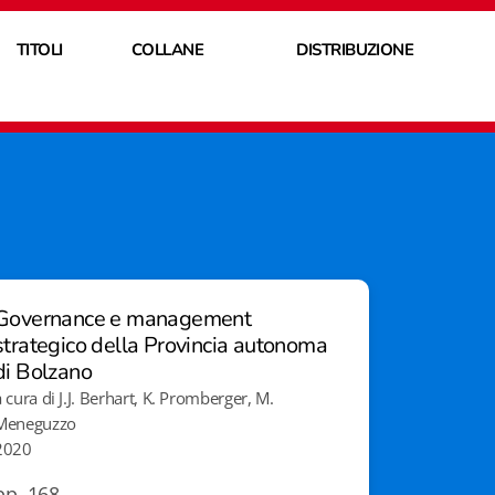
TITOLI
COLLANE
DISTRIBUZIONE
Governance e management
strategico della Provincia autonoma
di Bolzano
a cura di J.J. Berhart, K. Promberger, M.
Meneguzzo
2020
pp. 168