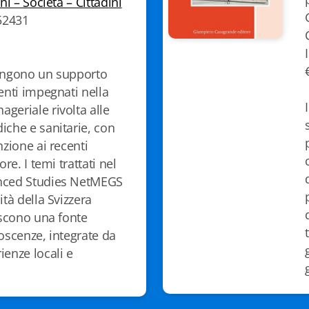
oni – Società – Cittadini
52431
pongono un supporto
enti impegnati nella
geriale rivolta alle
iche e sanitarie, con
nzione ai recenti
ore. I temi trattati nel
nced Studies NetMEGS
ità della Svizzera
iscono una fonte
oscenze, integrate da
ienze locali e