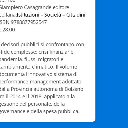
Giampiero Casagrande editore
Collana:
Istituzioni – Società – Cittadini
ISBN 9788877952547
€ 28.00
I decisori pubblici si confrontano con
sfide complesse: crisi finanziarie,
pandemia, flussi migratori e
cambiamento climatico. Il volume
documenta l’innovativo sistema di
performance management adottato
dalla Provincia autonoma di Bolzano
tra il 2014 e il 2018, applicato alla
gestione del personale, della
governance e della spesa pubblica.