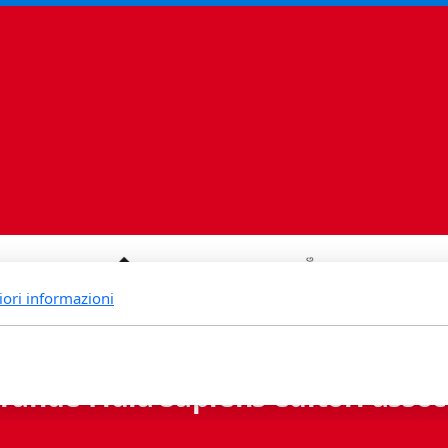
iori informazioni
rande Fidia Sapiens editori associ