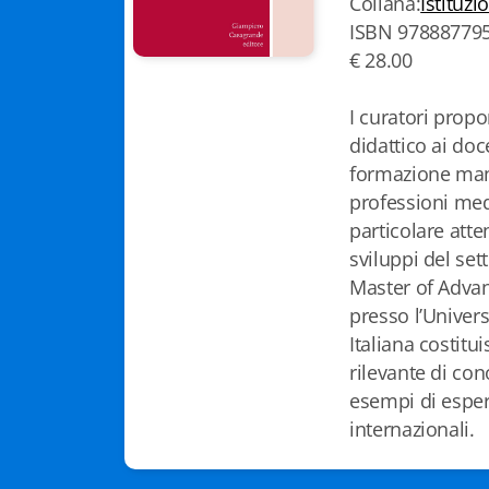
Collana:
Istituzi
ISBN 97888779
€ 28.00
I curatori pro
didattico ai doc
formazione mana
professioni med
particolare atte
sviluppi del sett
Master of Adva
presso l’Univers
Italiana costitu
rilevante di con
esempi di esper
internazionali.