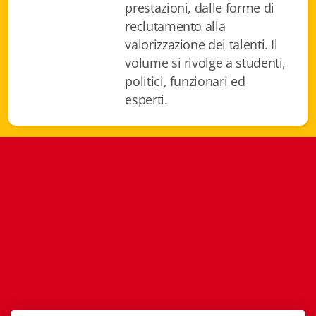
prestazioni, dalle forme di
Istituzioni - Società - Cittadini
reclutamento alla
Jus Helveticum
valorizzazione dei talenti. Il
volume si rivolge a studenti,
Libella
politici, funzionari ed
esperti.
Maestri della Pietra
Oltre le frontiere
Storia
Spyra
Testi scolastici
Varia
Fidia edizioni d'arte