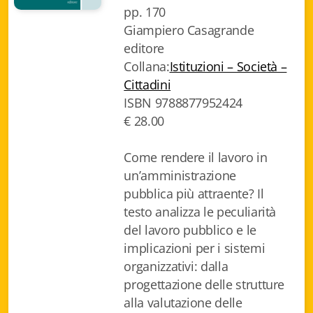
pp. 170
Biblioteca letteraria Nord-Sud
Giampiero Casagrande
editore
Attualità & Studi
Collana:
Istituzioni – Società –
Collana di Lugano
Cittadini
ISBN 9788877952424
Cymbae
€ 28.00
Dibattiti & Documenti
Come rendere il lavoro in
EJO- European Journalism Observatory
un’amministrazione
pubblica più attraente? Il
Facsimili
testo analizza le peculiarità
del lavoro pubblico e le
Immagini & Arte
implicazioni per i sistemi
Incontro con
organizzativi: dalla
progettazione delle strutture
iQuaderni - fondazioneculturalecollinadoro
alla valutazione delle