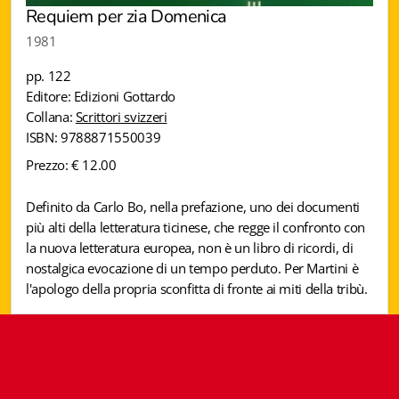
Requiem per zia Domenica
Istituzioni - Società - Cittadini
1981
Jus Helveticum
pp. 122
Libella
Editore: Edizioni Gottardo
Collana:
Scrittori svizzeri
Maestri della Pietra
ISBN: 9788871550039
Prezzo: € 12.00
Oltre le frontiere
Definito da Carlo Bo, nella prefazione, uno dei documenti
Storia
più alti della letteratura ticinese, che regge il confronto con
la nuova letteratura europea, non è un libro di ricordi, di
Spyra
nostalgica evocazione di un tempo perduto. Per Martini è
l'apologo della propria sconfitta di fronte ai miti della tribù.
Testi scolastici
Varia
Fidia edizioni d'arte