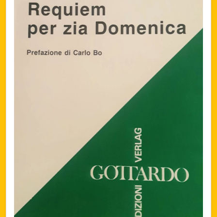
Biblioteca letteraria Nord-Sud
Attualità & Studi
Collana di Lugano
Cymbae
Dibattiti & Documenti
EJO- European Journalism Observatory
Facsimili
Immagini & Arte
Incontro con
iQuaderni - fondazioneculturalecollinadoro