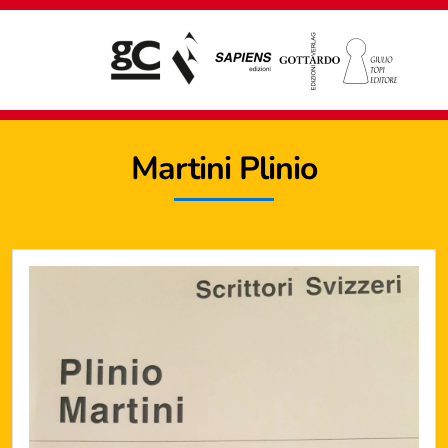
Martini
Plinio
Giampiero Casagrande editore